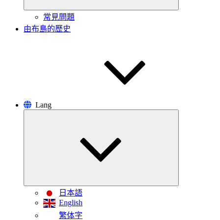
展
開
常見問題
由布島的歷史
Lang
サ
ブ
メ
ニ
ュ
ー
を
閉
じ
日本語
る
English
繁体字