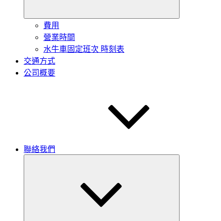
を
閉
じ
費用
る
營業時間
水牛車固定班次 時刻表
交通方式
公司概要
聯絡我們
サ
ブ
メ
ニ
ュ
ー
を