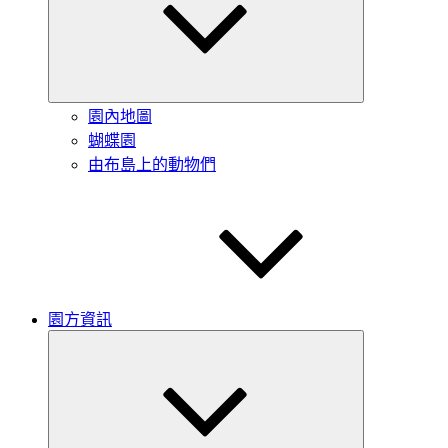
ニ
ュ
ー
を
展
開
園內地圖
蝴蝶園
由布島上的動物們
園方資訊
サ
ブ
メ
ニ
ュ
ー