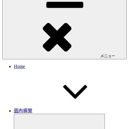
メニュー
Home
園內導覽
サ
ブ
メ