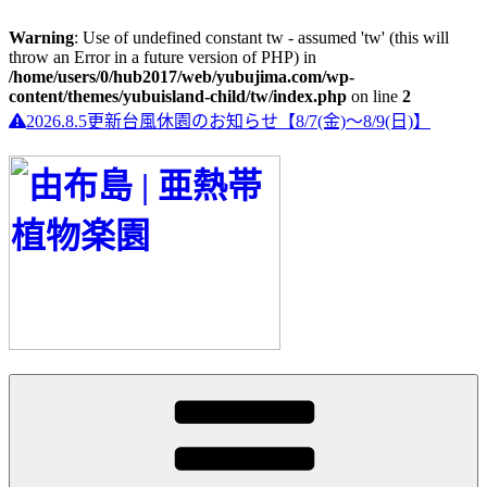
Warning
: Use of undefined constant tw - assumed 'tw' (this will
throw an Error in a future version of PHP) in
/home/users/0/hub2017/web/yubujima.com/wp-
content/themes/yubuisland-child/tw/index.php
on line
2
2026.8.5更新
台風休園のお知らせ【8/7(金)〜8/9(日)】