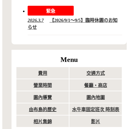
緊急
2026.3.7
【2026/9/1～9/5】臨時休園のお知
らせ
Menu
費用
交通方式
營業時間
餐廳・商店
園內導覽
園內地圖
由布島的歷史
水牛車固定班次 時刻表
相片集錦
影片