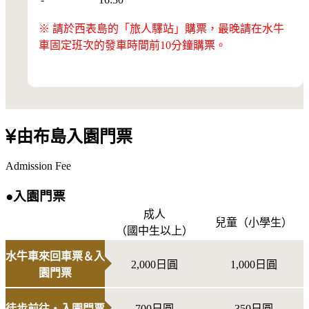
※ 請於西表島的「旅人驛站」購票，最晚請在水牛
車固定班次的發車時間前10分鐘購票。
由布島入園門票
Admission Fee
●入園門票
成人
兒童（小學生）
（國中生以上）
水牛車來回車票＆入
2,000日圓
1,000日圓
園門票
徒步前往・入園門票
700日圓
350日圓