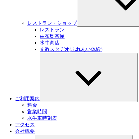
レストラン・ショップ
レストラン
由布島茶屋
水牛商店
文教スタヂオ(ふれあい体験)
サ
ブ
メ
ニ
ュ
ー
を
展
ご利用案内
開
料金
営業時間
水牛車時刻表
アクセス
会社概要
サ