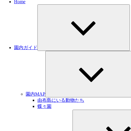
Home
サ
ブ
メ
ニ
ュ
ー
を
展
園内ガイド
開
園内MAP
由布島にいる動物たち
蝶々園