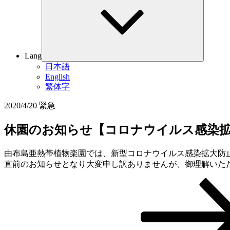
メ
ニ
ュ
ー
を
展
Lang
開
日本語
English
繁体字
2020/4/20
緊急
休園のお知らせ【コロナウイルス感染
由布島亜熱帯植物楽園では、新型コロナウイルス感染拡大防
直前のお知らせとなり大変申し訳ありませんが、御理解いた
次
投
の
稿
投
稿
ナ