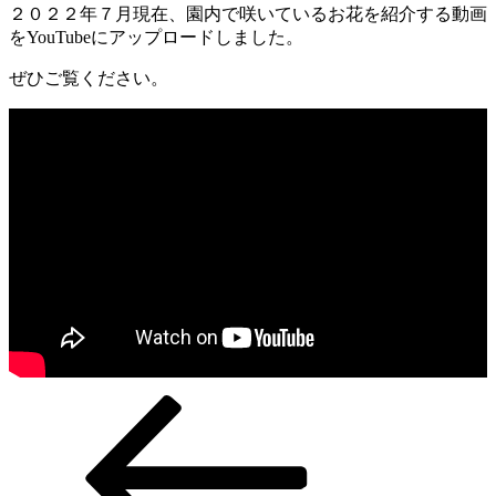
２０２２年７月現在、園内で咲いているお花を紹介する動画
をYouTubeにアップロードしました。
ぜひご覧ください。
過
投
去
稿
の
投
ナ