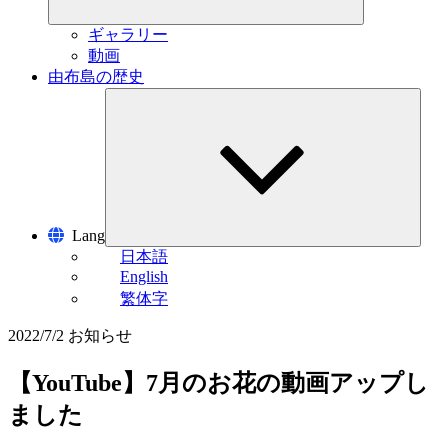
展
開
ギャラリー
動画
由布島の歴史
サ
ブ
メ
ニ
ュ
ー
を
展
Lang
開
日本語
English
繁体字
2022/7/2
お知らせ
【YouTube】7月のお花の動画アップし
ました