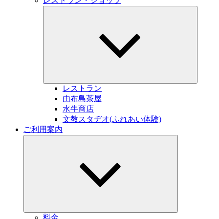
レストラン・ショップ
サ
ブ
メ
ニ
ュ
ー
を
展
開
レストラン
由布島茶屋
水牛商店
文教スタヂオ(ふれあい体験)
ご利用案内
サ
ブ
メ
ニ
ュ
ー
を
展
開
料金