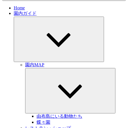
Home
園内ガイド
サ
ブ
メ
ニ
ュ
ー
を
展
開
園内MAP
サ
ブ
メ
ニ
ュ
ー
を
展
開
由布島にいる動物たち
蝶々園