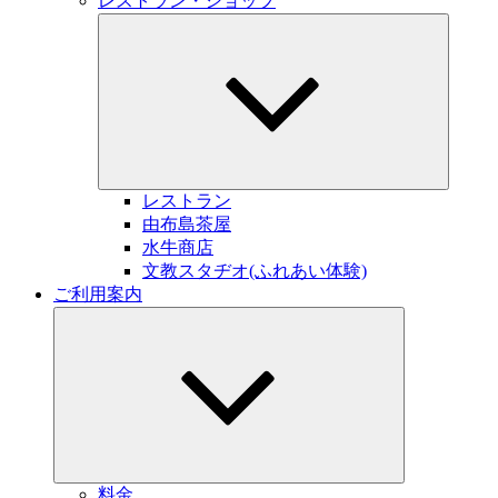
レストラン・ショップ
サ
ブ
メ
ニ
ュ
ー
を
展
開
レストラン
由布島茶屋
水牛商店
文教スタヂオ(ふれあい体験)
ご利用案内
サ
ブ
メ
ニ
ュ
ー
を
展
開
料金