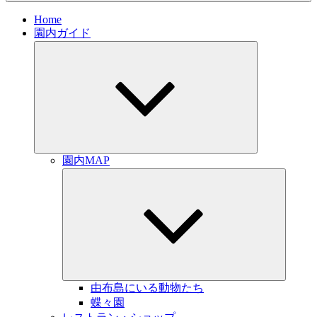
Home
園内ガイド
サ
ブ
メ
ニ
ュ
ー
を
展
開
園内MAP
サ
ブ
メ
ニ
ュ
ー
を
展
開
由布島にいる動物たち
蝶々園