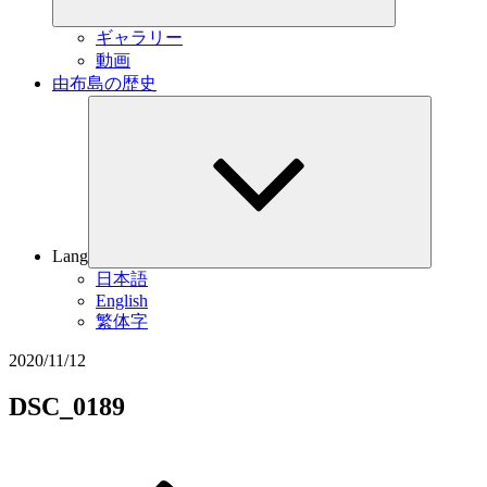
展
開
ギャラリー
動画
由布島の歴史
サ
ブ
メ
ニ
ュ
ー
を
展
Lang
開
日本語
English
繁体字
2020/11/12
DSC_0189