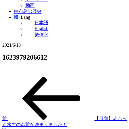
動画
由布島の歴史
Lang
日本語
English
繁体字
2021/6/18
1623979206612
過
投
去
稿
の
投
ナ
稿
ビ
ゲ
前
【日向】赤ちゃ
ん水牛の名前が決まりました！
ー