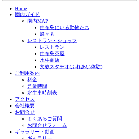
Home
園内ガイド
園内MAP
由布島にいる動物たち
蝶々園
レストラン・ショップ
レストラン
由布島茶屋
水牛商店
文教スタヂオ(ふれあい体験)
ご利用案内
料金
営業時間
水牛車時刻表
アクセス
会社概要
お問合せ
よくあるご質問
お問合せフォーム
ギャラリー・動画
ギャラリー