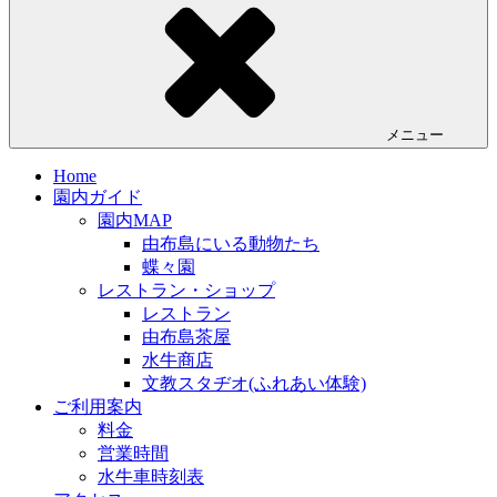
メニュー
Home
園内ガイド
園内MAP
由布島にいる動物たち
蝶々園
レストラン・ショップ
レストラン
由布島茶屋
水牛商店
文教スタヂオ(ふれあい体験)
ご利用案内
料金
営業時間
水牛車時刻表