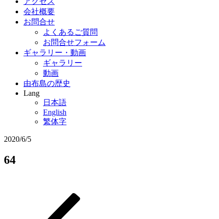
アクセス
会社概要
お問合せ
よくあるご質問
お問合せフォーム
ギャラリー・動画
ギャラリー
動画
由布島の歴史
Lang
日本語
English
繁体字
2020/6/5
64
過
投
去
稿
の