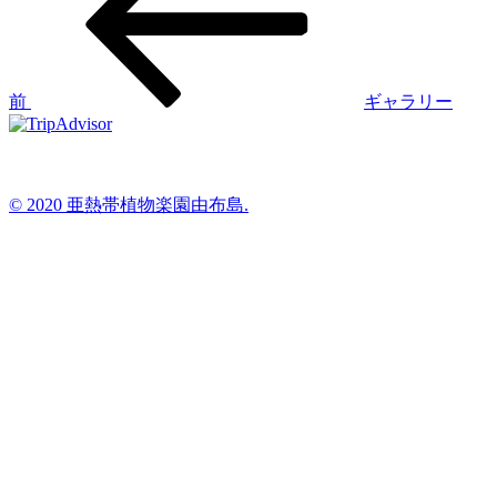
投
ナ
稿
ビ
ゲ
前
ギャラリー
ー
シ
ョ
© 2020 亜熱帯植物楽園由布島.
ン