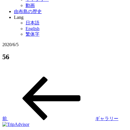
動画
由布島の歴史
Lang
日本語
English
繁体字
2020/6/5
56
過
投
去
稿
の
投
ナ
稿
ビ
ゲ
前
ギャラリー
ー