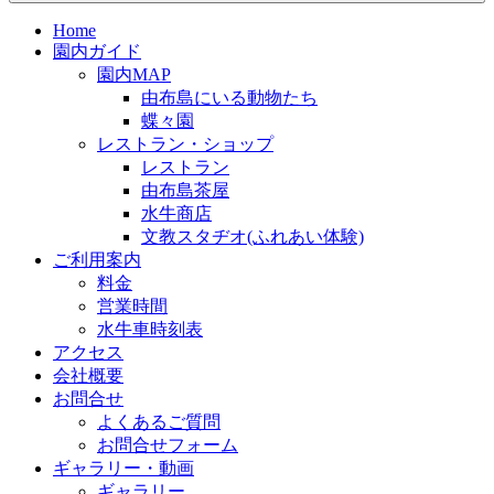
Home
園内ガイド
園内MAP
由布島にいる動物たち
蝶々園
レストラン・ショップ
レストラン
由布島茶屋
水牛商店
文教スタヂオ(ふれあい体験)
ご利用案内
料金
営業時間
水牛車時刻表
アクセス
会社概要
お問合せ
よくあるご質問
お問合せフォーム
ギャラリー・動画
ギャラリー