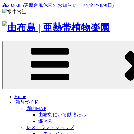
2026.8.5更新
台風休園のお知らせ【8/7(金)〜8/9(日)】
Home
園内ガイド
園内MAP
由布島にいる動物たち
蝶々園
レストラン・ショップ
レストラン