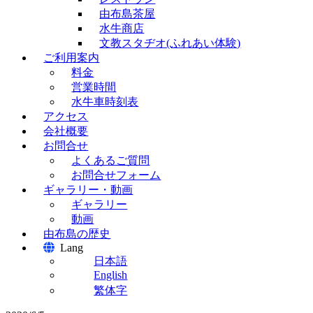
由布島茶屋
水牛商店
文教スタヂオ(ふれあい体験)
ご利用案内
料金
営業時間
水牛車時刻表
アクセス
会社概要
お問合せ
よくあるご質問
お問合せフォーム
ギャラリー・動画
ギャラリー
動画
由布島の歴史
Lang
日本語
English
繁体字