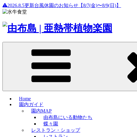
2026.8.5更新
台風休園のお知らせ【8/7(金)〜8/9(日)】
Home
園内ガイド
園内MAP
由布島にいる動物たち
蝶々園
レストラン・ショップ
レストラン