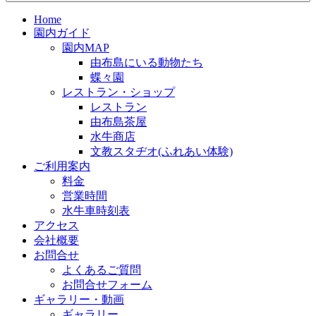
Home
園内ガイド
園内MAP
由布島にいる動物たち
蝶々園
レストラン・ショップ
レストラン
由布島茶屋
水牛商店
文教スタヂオ(ふれあい体験)
ご利用案内
料金
営業時間
水牛車時刻表
アクセス
会社概要
お問合せ
よくあるご質問
お問合せフォーム
ギャラリー・動画
ギャラリー