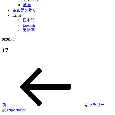
動画
由布島の歴史
Lang
日本語
English
繁体字
2020/6/5
17
過
投
去
稿
の
投
ナ
稿
ビ
ゲ
前
ギャラリー
ー