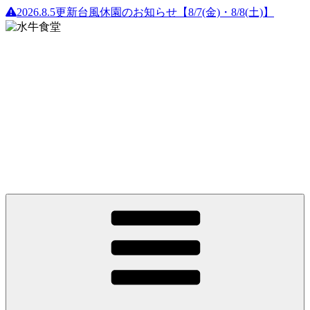
2026.8.5更新
台風休園のお知らせ【8/7(金)・8/8(土)】