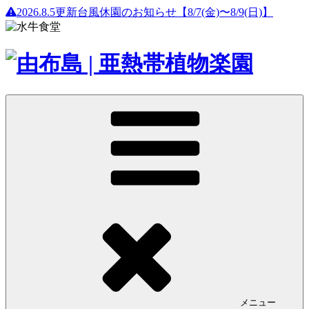
2026.8.5更新
台風休園のお知らせ【8/7(金)〜8/9(日)】
メニュー